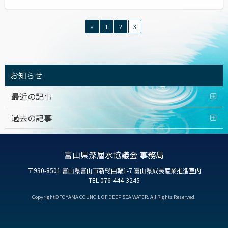
«
1
2
3
お知らせ
最近の記事
過去の記事
富山県深層水協議会 事務局
〒930-8501 富山県富山市新総曲輪1-7 富山県成長産業推進室内
TEL 076-444-3245
Copyright© TOYAMA COUNCIL OF DEEP SEA WATER. All Rights Reserved.